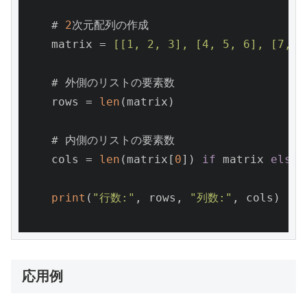
    # 
2
次元配列の作成

    matrix = 
[[1, 2, 3], [4, 5, 6], [7, 8
    # 外側のリストの要素数

    rows = 
len
(matrix)

    # 内側のリストの要素数

    cols = 
len
(matrix[
0
]) 
if
 matrix 
else
print
(
"行数:"
, rows, 
"列数:"
, cols)

応用例