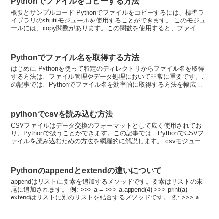
Pythonでファイルをコピーする方法
概要とサンプルコード Pythonでファイルをコピーするには、標準ラ
イブラリのshutilモジュールを使用することができます。 このモジュ
ールには、copy関数があります。この関数を使用すると、ファイル
をコピーすることができます。 次に、使...
Pythonでファイル名を取得する方法
はじめに Pythonを使って特定のディレクトリからファイル名を取得
する方法は、ファイル管理やデータ処理において非常に重要です。こ
の記事では、Pythonでファイル名を効率的に取得する方法を幅広く
解説します。 osモジュールを使用したファイ...
pythonでcsvを読み込む方法
CSVファイルはデータ交換のフォーマットとして広く使用されてお
り、Pythonで扱うことができます。この記事では、PythonでCSVフ
ァイルを読み込むための方法を網羅的に解説します。 csvモジュール
の基本 Python標準ライブラリのc...
Pythonのappendとextendの違いについて
appendはリストに要素を追加するメソッドです。要素はリストの末
尾に追加されます。 例: >>> a = >>> a.append(4) >>> print(a)
extendはリストに別のリストを結合するメソッドです。 例: >>> a...