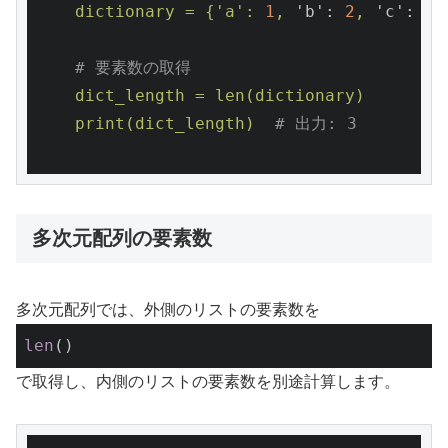
dictionary
=
{'a':
1
,
'b':
2
,
'c':
3
}
# 要素数の取得
dict_length
=
len(dictionary)
print(dict_length)
# 出力: 3
多次元配列の要素数
多次元配列では、外側のリストの要素数を
len
()
で取得し、内側のリストの要素数を別途計算します。