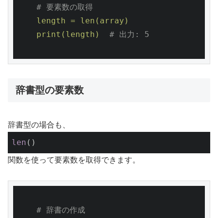
# 要素数の取得
length
=
len(array)
print(length)
# 出力: 5
辞書型の要素数
辞書型の場合も、
len
()
関数を使って要素数を取得できます。
# 辞書の作成