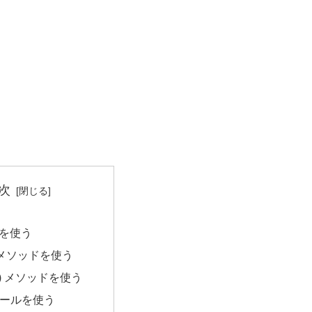
次
子を使う
nd() メソッドを使う
dex() メソッドを使う
ュールを使う