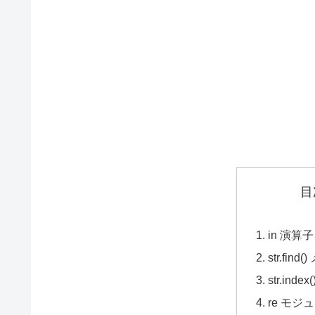
目
in 演算
str.fi
str.in
re モジ