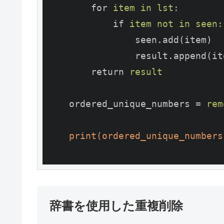
for
item in lst:
if
item not in seen:
seen.add(item)
result.append(it
return
result
ordered_unique_numbers
 = 
rem
print(ordered_unique_numbers
辞書を使用した重複削除