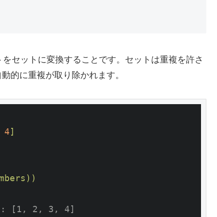
ストをセットに変換することです。セットは重複を許さ
自動的に重複が取り除かれます。
4
]
mbers))
: [1, 2, 3, 4]