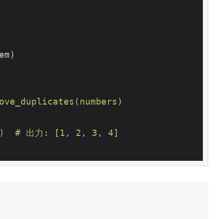
em)
ove_duplicates(numbers)
)
# 出力: [1, 2, 3, 4]