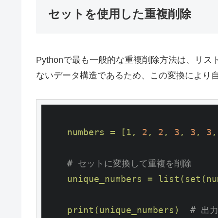
セットを使用した重複削除
Pythonで最も一般的な重複削除方法は、リ
ないデータ構造であるため、この変換により
numbers
=
[1,
2
,
2
,
3
,
3
,
3
,
# セットに変換して重複を削除
unique_numbers
=
list(set(nu
print(unique_numbers)
# 出力