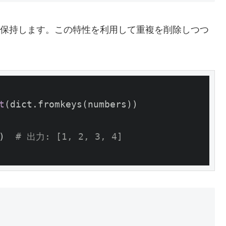
順序を保持します。この特性を利用して重複を削除しつつ
t
(dict.fromkeys(numbers))

)  
# 出力: [1, 2, 3, 4]