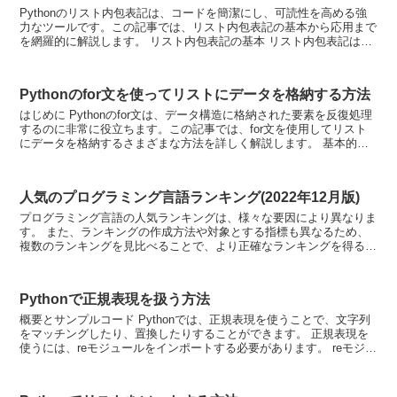
Pythonのリスト内包表記は、コードを簡潔にし、可読性を高める強
力なツールです。この記事では、リスト内包表記の基本から応用まで
を網羅的に解説します。 リスト内包表記の基本 リスト内包表記は、
forループを使ったリストの生成をより短いコード...
Pythonのfor文を使ってリストにデータを格納する方法
はじめに Pythonのfor文は、データ構造に格納された要素を反復処理
するのに非常に役立ちます。この記事では、for文を使用してリスト
にデータを格納するさまざまな方法を詳しく解説します。 基本的な
for文の使い方 最も基本的なfor文の使...
人気のプログラミング言語ランキング(2022年12月版)
プログラミング言語の人気ランキングは、様々な要因により異なりま
す。 また、ランキングの作成方法や対象とする指標も異なるため、
複数のランキングを見比べることで、より正確なランキングを得るこ
とができます。 以下に、いくつかのプログラミング言語の...
Pythonで正規表現を扱う方法
概要とサンプルコード Pythonでは、正規表現を使うことで、文字列
をマッチングしたり、置換したりすることができます。 正規表現を
使うには、reモジュールをインポートする必要があります。 reモジュ
ールには、様々な関数が用意されていますが、...