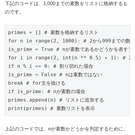
下記のコードは、1,000までの素数をリストに格納するも
のです。
primes = [] 
# 素数を格納するリスト
for
 n 
in
range
(
2
, 
1000
): 
# 2から999までの数
is_prime = 
True
# nが素数であるかどうかを表すフ
for
 i 
in
range
(
2
, 
int
(n ** 
0.5
) + 
1
): 
# 
if
 n % i == 
0
: 
# 割り切れた場合
is_prime = 
False
# nは素数ではない
break
# for文を抜ける
if
 is_prime: 
# nが素数の場合
primes.append(n) 
# リストに追加する
print
(primes) 
# 素数リストを表示
上記のコードでは、nが素数かどうかを判定するために、